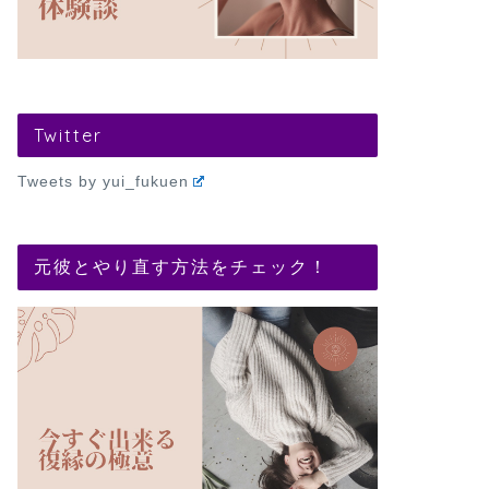
Twitter
Tweets by yui_fukuen
元彼とやり直す方法をチェック！