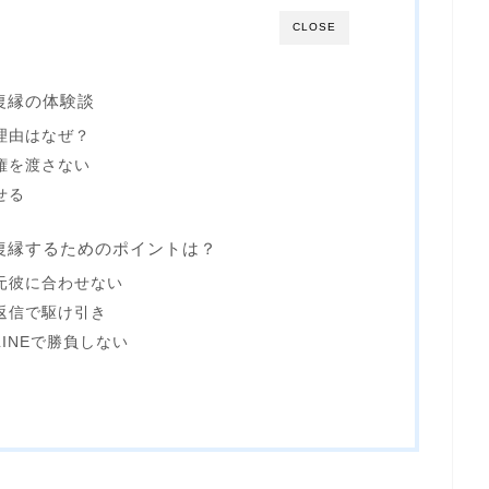
CLOSE
復縁の体験談
た理由はなぜ？
導権を渡さない
せる
と復縁するためのポイントは？
①元彼に合わせない
②返信で駆け引き
LINEで勝負しない