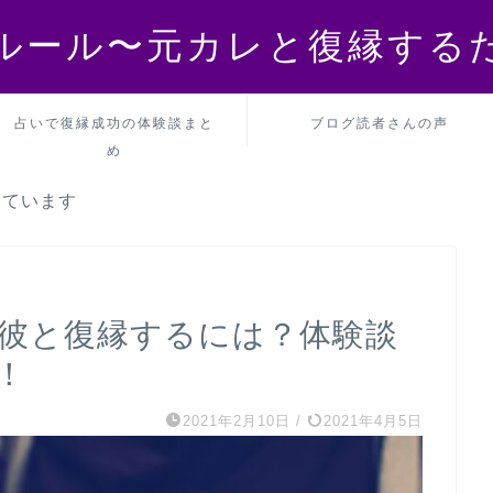
ルール〜元カレと復縁する
占いで復縁成功の体験談まと
ブログ読者さんの声
め
しています
元彼と復縁するには？体験談
！
2021年2月10日
/
2021年4月5日