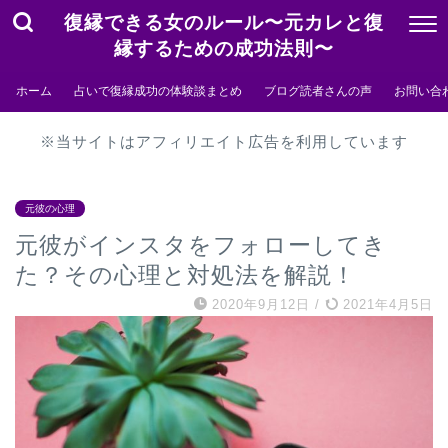
復縁できる女のルール〜元カレと復
縁するための成功法則〜
ホーム
占いで復縁成功の体験談まとめ
ブログ読者さんの声
お問い合
※当サイトはアフィリエイト広告を利用しています
元彼の心理
元彼がインスタをフォローしてき
た？その心理と対処法を解説！
2020年9月12日
/
2021年4月5日