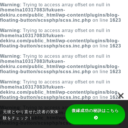
Warning
: Trying to access array offset on null in
/home/na10317083/fukuen-
dekiru.com/public_html/wp-content/plugins/blog-
floating-button/scssphp/scss.inc.php
on line
1623
Warning
: Trying to access array offset on null in
/home/na10317083/fukuen-
dekiru.com/public_html/wp-content/plugins/blog-
floating-button/scssphp/scss.inc.php
on line
1623
Warning
: Trying to access array offset on null in
/home/na10317083/fukuen-
dekiru.com/public_html/wp-content/plugins/blog-
floating-button/scssphp/scss.inc.php
on line
1623
Warning
: Trying to access array offset on null in
/home/na10317083/fukuen-
dekiru.com/public_html/wp-content/plugins/blog-
floating-button/scssphp/scss.inc.php
on line
1623
Warning
: Trying to access array offset on null in
復縁成功の秘訣はこちら
元彼とやり直せた読者の実体
/home/na10317083/fukuen-
験をチェック！
dekiru.com/public_html/wp-content/plugins/blog-
floating-button/scssphp/scss.inc.php
on line
1623