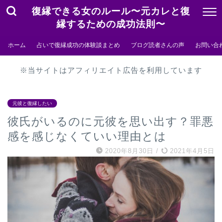
復縁できる女のルール〜元カレと復
縁するための成功法則〜
ホーム
占いで復縁成功の体験談まとめ
ブログ読者さんの声
お問い合
※当サイトはアフィリエイト広告を利用しています
元彼と復縁したい
彼氏がいるのに元彼を思い出す？罪悪
感を感じなくていい理由とは
2020年8月30日
/
2021年4月5日