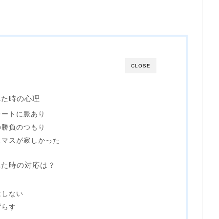
CLOSE
れた時の心理
レートに脈あり
の勝負のつもり
スマスが寂しかった
れた時の対応は？
く
はしない
ずらす